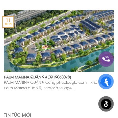
11
Th10
PALM MARINA QUẬN 9 #[0919058078]
PALM MARINA QUẬN 9 Cùng phuclocgia.com – khám phá
Palm Marina quận 9, Victoria Village...
TIN TỨC MỚI