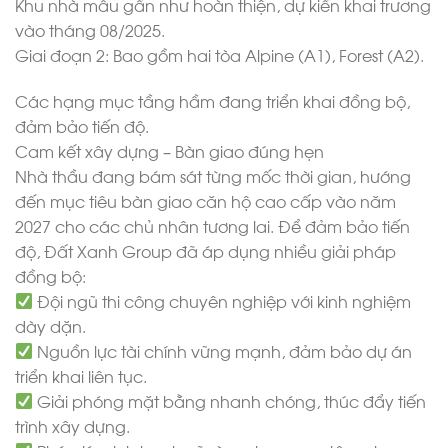
Khu nhà mẫu gần như hoàn thiện, dự kiến khai trương
vào tháng 08/2025.
Giai đoạn 2: Bao gồm hai tòa Alpine (A1), Forest (A2).
Các hạng mục tầng hầm đang triển khai đồng bộ,
đảm bảo tiến độ.
Cam kết xây dựng – Bàn giao đúng hẹn
Nhà thầu đang bám sát từng mốc thời gian, hướng
đến mục tiêu bàn giao căn hộ cao cấp vào năm
2027 cho các chủ nhân tương lai. Để đảm bảo tiến
độ, Đất Xanh Group đã áp dụng nhiều giải pháp
đồng bộ:
Đội ngũ thi công chuyên nghiệp với kinh nghiệm
dày dặn.
Nguồn lực tài chính vững mạnh, đảm bảo dự án
triển khai liên tục.
Giải phóng mặt bằng nhanh chóng, thúc đẩy tiến
trình xây dựng.