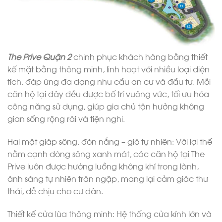
The Prive Quận 2
chinh phục khách hàng bằng thiết
kế mặt bằng thông minh, linh hoạt với nhiều loại diện
tích, đáp ứng đa dạng nhu cầu an cư và đầu tư. Mỗi
căn hộ tại đây đều được bố trí vuông vức, tối ưu hóa
công năng sử dụng, giúp gia chủ tận hưởng không
gian sống rộng rãi và tiện nghi.
Hai mặt giáp sông, đón nắng – gió tự nhiên: Với lợi thế
nằm cạnh dòng sông xanh mát, các căn hộ tại The
Prive luôn được hưởng luồng không khí trong lành,
ánh sáng tự nhiên tràn ngập, mang lại cảm giác thư
thái, dễ chịu cho cư dân.
Thiết kế cửa lùa thông minh: Hệ thống cửa kính lớn và