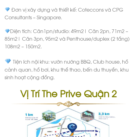
Đơn vị xây dựng và thiết kế: Coteccons và CPG
Consultants – Singapore.
Diện tích: Căn1pn/studio: 49m2| Căn 2pn, 71m2 –
85m2| Căn 3pn, 95m2 và Penthouse/duplex (2 tầng)
108m2 – 150m2.
Tiện ích nội khu: vườn nướng BBQ, Club house, hồ
cảnh quan, hồ bơi, khu thể thao, bến du thuyền, khu
sinh hoạt cộng đồng.
Vị Trí The Prive Quận 2