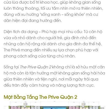
cửa lùa được bố trí khoa học, giúp không gian sống
luôn thông thoáng, tối ưu tầm nhìn mở ra thiên nhiên,
đúng với xu hướng “sống xanh – sống khỏe” mà cư
dân hiện đại đang hướng đến.
Diện tích đa dạng – Phù hợp mọi nhu cầu: Từ căn hộ
vừa và nhỏ dành cho người trẻ, gia đình nhỏ đến
những căn hộ rộng rãi dành cho gia đình đa thế hệ,
The Privé mang đến nhiều sự lựa chọn phù hợp với
phong cách sống của từng chủ nhân.
Sống tại
The Prive Quận 2
không chỉ là sở hữu một căn
hộ mà còn là tận hưởng một không gian sống hài hòa
giữa thiên nhiên và tiện nghi, nơi mỗi ngày trôi qua
đều tràn đầy cảm hứng và năng lượng tích cực.
Mặt Bằng Tầng The Prive Quận 2