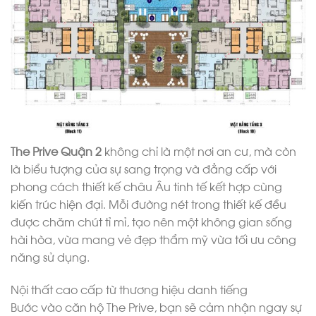
The Prive Quận 2
không chỉ là một nơi an cư, mà còn
là biểu tượng của sự sang trọng và đẳng cấp với
phong cách thiết kế châu Âu tinh tế kết hợp cùng
kiến trúc hiện đại. Mỗi đường nét trong thiết kế đều
được chăm chút tỉ mỉ, tạo nên một không gian sống
hài hòa, vừa mang vẻ đẹp thẩm mỹ vừa tối ưu công
năng sử dụng.
Nội thất cao cấp từ thương hiệu danh tiếng
Bước vào căn hộ The Prive, bạn sẽ cảm nhận ngay sự