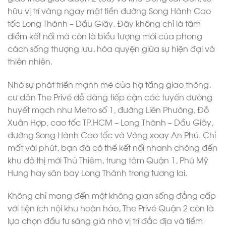
hữu vị trí vàng ngay mặt tiền đường Song Hành Cao
tốc Long Thành – Dầu Giây. Đây không chỉ là tâm
điểm kết nối mà còn là biểu tượng mới của phong
cách sống thượng lưu, hòa quyện giữa sự hiện đại và
thiên nhiên.
Nhờ sự phát triển mạnh mẽ của hạ tầng giao thông,
cư dân The Privé dễ dàng tiếp cận các tuyến đường
huyết mạch như Metro số 1, đường Liên Phường, Đỗ
Xuân Hợp, cao tốc TP.HCM – Long Thành – Dầu Giây,
đường Song Hành Cao tốc và Vòng xoay An Phú. Chỉ
mất vài phút, bạn đã có thể kết nối nhanh chóng đến
khu đô thị mới Thủ Thiêm, trung tâm Quận 1, Phú Mỹ
Hưng hay sân bay Long Thành trong tương lai.
Không chỉ mang đến một không gian sống đẳng cấp
với tiện ích nội khu hoàn hảo, The Privé Quận 2 còn là
lựa chọn đầu tư sáng giá nhờ vị trí đắc địa và tiềm