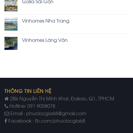
Galia Sài Gòn
Vinhomes Nha Trang
Vinhomes Làng Vân
THÔNG TIN LIÊN HỆ
2Bis Nguyễn Thị Minh Khai, Đakao, Q1, TPHCM
Hotline: 091 9058078
Email : phuclocgia68@gmail.com
Facebook : fb.com/phuclocgia68