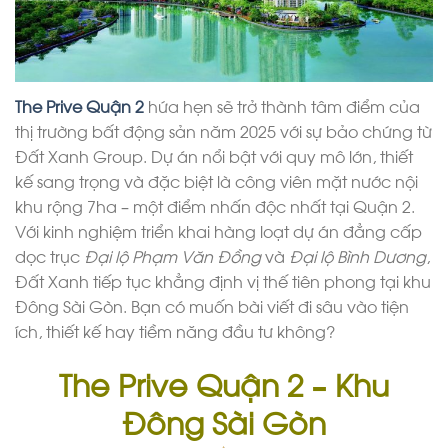
The Prive Quận 2
hứa hẹn sẽ trở thành tâm điểm của
thị trường bất động sản năm 2025 với sự bảo chứng từ
Đất Xanh Group. Dự án nổi bật với quy mô lớn, thiết
kế sang trọng và đặc biệt là công viên mặt nước nội
khu rộng 7ha – một điểm nhấn độc nhất tại Quận 2.
Với kinh nghiệm triển khai hàng loạt dự án đẳng cấp
dọc trục
Đại lộ Phạm Văn Đồng
và
Đại lộ Bình Dương
,
Đất Xanh tiếp tục khẳng định vị thế tiên phong tại khu
Đông Sài Gòn. Bạn có muốn bài viết đi sâu vào tiện
ích, thiết kế hay tiềm năng đầu tư không?
The Prive Quận 2 – Khu
Đông Sài Gòn