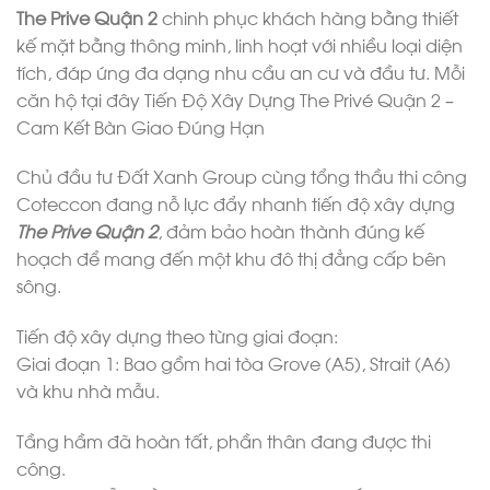
The Prive Quận 2
chinh phục khách hàng bằng thiết
kế mặt bằng thông minh, linh hoạt với nhiều loại diện
tích, đáp ứng đa dạng nhu cầu an cư và đầu tư. Mỗi
căn hộ tại đây Tiến Độ Xây Dựng The Privé Quận 2 –
Cam Kết Bàn Giao Đúng Hạn
Chủ đầu tư Đất Xanh Group cùng tổng thầu thi công
Coteccon đang nỗ lực đẩy nhanh tiến độ xây dựng
The Prive Quận 2
, đảm bảo hoàn thành đúng kế
hoạch để mang đến một khu đô thị đẳng cấp bên
sông.
Tiến độ xây dựng theo từng giai đoạn:
Giai đoạn 1: Bao gồm hai tòa Grove (A5), Strait (A6)
và khu nhà mẫu.
Tầng hầm đã hoàn tất, phần thân đang được thi
công.