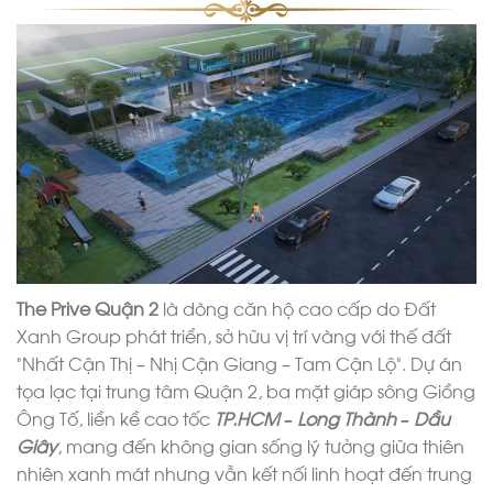
The Prive Quận 2
là dòng căn hộ cao cấp do Đất
Xanh Group phát triển, sở hữu vị trí vàng với thế đất
“Nhất Cận Thị – Nhị Cận Giang – Tam Cận Lộ”. Dự án
tọa lạc tại trung tâm Quận 2, ba mặt giáp sông Giồng
Ông Tố, liền kề cao tốc
TP.HCM – Long Thành – Dầu
Giây
, mang đến không gian sống lý tưởng giữa thiên
nhiên xanh mát nhưng vẫn kết nối linh hoạt đến trung