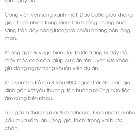
Công viên ven sông xanh mát: Dạo bước giữa không
gian thiên nhiên trong lành, tận hưởng những buổi
sáng tràn đầy năng lượng và chiều hoàng hôn lãng
mạn.
Phòng gym & yoga hiện đại: Được trang bị đầy đủ
máy móc cao cấp, giúp cư dân rèn luyện sức khỏe,
giữ dáng ngay trong khuôn viên dự án.
Khu vui chơi trẻ em & khu BBQ ngoài trời: Nơi các gia
đình gắn kết yêu thương, tận hưởng những bữa tiệc
ấm cúng bên nhau.
Trung tâm thương mại & shophouse: Đáp ứng mọi nhu
cầu mua sắm, ăn uống, giải trí chỉ trong vài bước
chân.