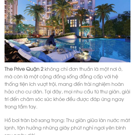
The Prive Quận 2
không chỉ đơn thuần là một nơi ở,
mà còn là một cộng đồng sống đẳng cấp với hệ
thống tiện ích vượt trội, mang đến trải nghiệm hoàn
hảo cho cư dân. Tại đây, mọi nhu cầu từ thư giãn, giải
trí đến chăm sóc sức khỏe đều được đáp ứng ngay
trong tầm tay.
Hồ bơi tràn bờ sang trọng: Thư giãn giữa làn nước mát
lạnh, tận hưởng những giây phút nghỉ ngơi yên bình
sau ngày dài.