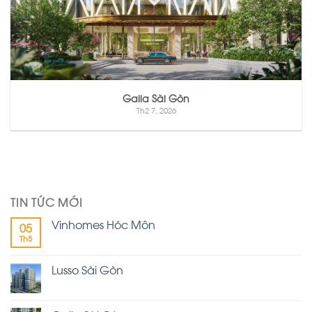
Galia Sài Gòn
Th2 7, 2026
TIN TỨC MỚI
Vinhomes Hóc Môn
05
Th5
Lusso Sài Gòn