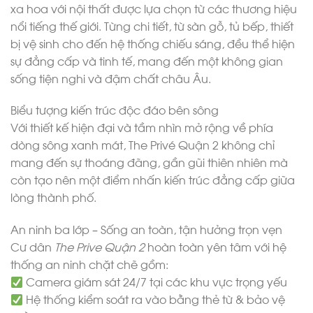
xa hoa với nội thất được lựa chọn từ các thương hiệu
nổi tiếng thế giới. Từng chi tiết, từ sàn gỗ, tủ bếp, thiết
bị vệ sinh cho đến hệ thống chiếu sáng, đều thể hiện
sự đẳng cấp và tinh tế, mang đến một không gian
sống tiện nghi và đậm chất châu Âu.
Biểu tượng kiến trúc độc đáo bên sông
Với thiết kế hiện đại và tầm nhìn mở rộng về phía
dòng sông xanh mát, The Privé Quận 2 không chỉ
mang đến sự thoáng đãng, gần gũi thiên nhiên mà
còn tạo nên một điểm nhấn kiến trúc đẳng cấp giữa
lòng thành phố.
An ninh ba lớp – Sống an toàn, tận hưởng trọn vẹn
Cư dân
The Prive Quận 2
hoàn toàn yên tâm với hệ
thống an ninh chặt chẽ gồm:
Camera giám sát 24/7 tại các khu vực trọng yếu
Hệ thống kiểm soát ra vào bằng thẻ từ & bảo vệ