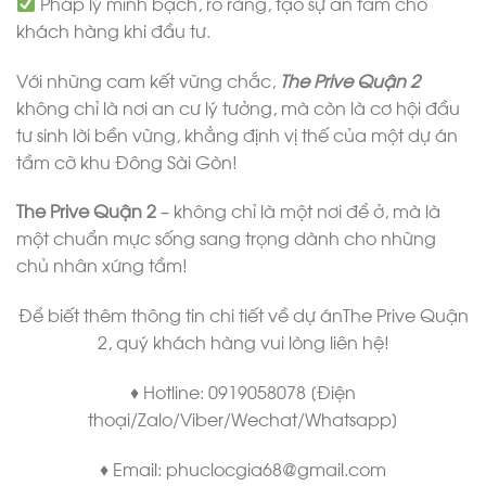
Pháp lý minh bạch, rõ ràng, tạo sự an tâm cho
khách hàng khi đầu tư.
Với những cam kết vững chắc,
The Prive Quận 2
không chỉ là nơi an cư lý tưởng, mà còn là cơ hội đầu
tư sinh lời bền vững, khẳng định vị thế của một dự án
tầm cỡ khu Đông Sài Gòn!
The Prive Quận 2
– không chỉ là một nơi để ở, mà là
một chuẩn mực sống sang trọng dành cho những
chủ nhân xứng tầm!
Để biết thêm thông tin chi tiết về dự ánThe Prive Quận
2, quý khách hàng vui lòng liên hệ!
♦ Hotline: 0919058078 [Điện
thoại/Zalo/Viber/Wechat/Whatsapp]
♦ Email: phuclocgia68@gmail.com