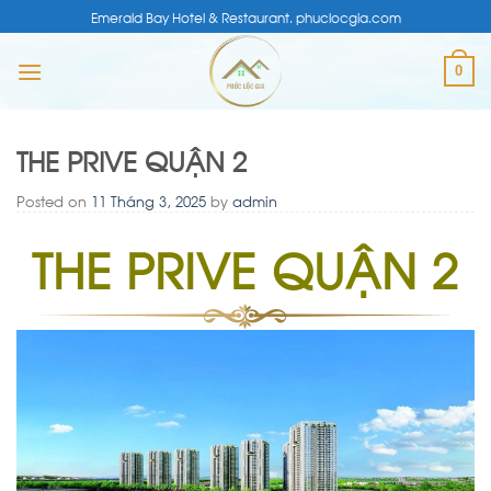
Skip
Emerald Bay Hotel & Restaurant. phuclocgia.com
to
content
0
THE PRIVE QUẬN 2
Posted on
11 Tháng 3, 2025
by
admin
THE PRIVE QUẬN 2