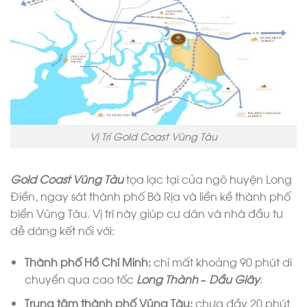
Vị Trí Gold Coast Vũng Tàu
Gold Coast Vũng Tàu
tọa lạc tại cửa ngõ huyện Long
Điền, ngay sát thành phố Bà Rịa và liền kề thành phố
biển Vũng Tàu. Vị trí này giúp cư dân và nhà đầu tư
dễ dàng kết nối với:
Thành phố Hồ Chí Minh:
chỉ mất khoảng 90 phút di
chuyển qua cao tốc
Long Thành – Dầu Giây
.
Trung tâm thành phố Vũng Tàu:
chưa đầy 20 phút