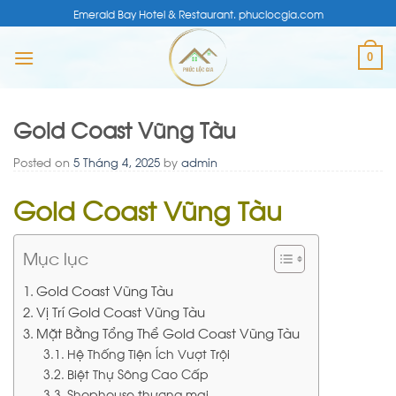
Skip
Emerald Bay Hotel & Restaurant. phuclocgia.com
to
content
0
Gold Coast Vũng Tàu
Posted on
5 Tháng 4, 2025
by
admin
Gold Coast Vũng Tàu
Mục lục
Gold Coast Vũng Tàu
Vị Trí Gold Coast Vũng Tàu
Mặt Bằng Tổng Thể Gold Coast Vũng Tàu
Hệ Thống Tiện Ích Vượt Trội
Biệt Thự Sông Cao Cấp
Shophouse thương mại