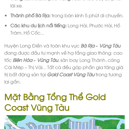
lái xe.
Thành phố Bà Rịa:
trong bán kính 5 phút di chuyển.
Các khu du lịch nổi tiếng:
Long Hải, Phước Hải, Hồ
Tràm, Hồ Cốc…
Huyện Long Điền và toàn khu vực
Bà Rịa – Vũng Tàu
đang được đầu tư mạnh về hạ tầng giao thông: cao
tốc
Biên Hòa – Vũng Tàu
, sân bay Long Thành, cảng
Cái Mép – Thị Vải… Tất cả đều góp phần gia tăng giá
trị bất động sản tại
Gold Coast Vũng Tàu
trong tương
lai gần.
Mặt Bằng
Tổng Thể Gold
Coast Vũng Tàu