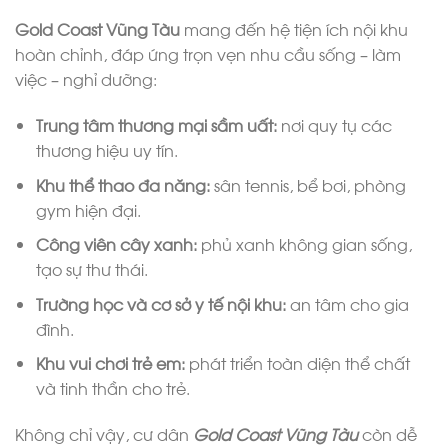
Gold Coast Vũng Tàu
mang đến hệ tiện ích nội khu
hoàn chỉnh, đáp ứng trọn vẹn nhu cầu sống – làm
việc – nghỉ dưỡng:
Trung tâm thương mại sầm uất:
nơi quy tụ các
thương hiệu uy tín.
Khu thể thao đa năng:
sân tennis, bể bơi, phòng
gym hiện đại.
Công viên cây xanh:
phủ xanh không gian sống,
tạo sự thư thái.
Trường học và cơ sở y tế nội khu:
an tâm cho gia
đình.
Khu vui chơi trẻ em:
phát triển toàn diện thể chất
và tinh thần cho trẻ.
Không chỉ vậy, cư dân
Gold Coast Vũng Tàu
còn dễ