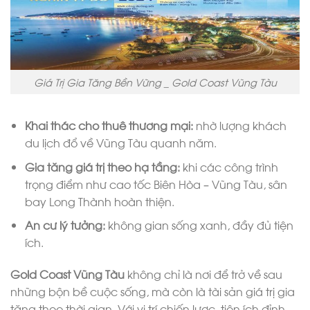
Giá Trị Gia Tăng Bền Vững _ Gold Coast Vũng Tàu
Khai thác cho thuê thương mại:
nhờ lượng khách
du lịch đổ về Vũng Tàu quanh năm.
Gia tăng giá trị theo hạ tầng:
khi các công trình
trọng điểm như cao tốc Biên Hòa – Vũng Tàu, sân
bay Long Thành hoàn thiện.
An cư lý tưởng:
không gian sống xanh, đầy đủ tiện
ích.
Gold Coast Vũng Tàu
không chỉ là nơi để trở về sau
những bộn bề cuộc sống, mà còn là tài sản giá trị gia
tăng theo thời gian. Với vị trí chiến lược, tiện ích đỉnh