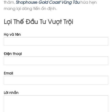
thăm,
Shophouse
Gold Coast Vũng Tàu
hứa hẹn
mang lại dòng tiền ổn định.
Lợi Thế Đầu Tư Vượt Trội
Họ và tên
Điện thoại
Email
Lời nhắn