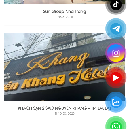
Sun Group Nha Trang
Th8 8, 2025
KHÁCH SẠN 2 SAO NGUYÊN KHANG – TP. ĐÀ LẠT
Th10 30, 2023