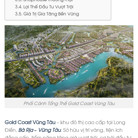
Lợi Thế Đầu Tư Vượt Trội
Giá Trị Gia Tăng Bền Vững
Phối Cảnh Tổng Thể Gold Coast Vũng Tàu
Gold C
o
ast Vũng
Tàu
– khu đô thị cao cấp tại Long
Điền,
Bà Rịa – Vũng Tàu
. Sở hữu vị trí vàng, tiện ích
đẳng cấp, tiềm năng tăng giá vượt trội, cơ hội đầu tư