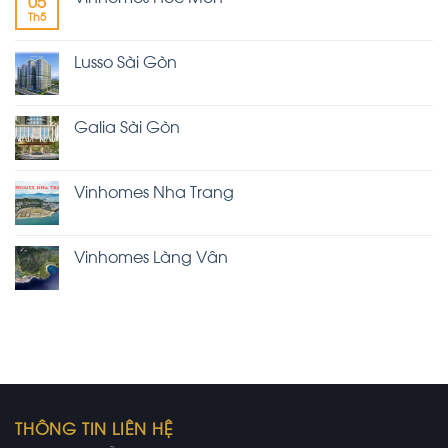
05
Th5
Lusso Sài Gòn
Galia Sài Gòn
Vinhomes Nha Trang
Vinhomes Làng Vân
THÔNG TIN LIÊN HỆ