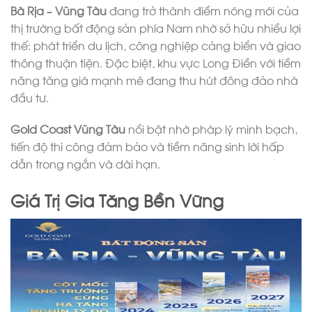
Bà Rịa – Vũng Tàu
đang trở thành điểm nóng mới của
thị trường bất động sản phía Nam nhờ sở hữu nhiều lợi
thế: phát triển du lịch, công nghiệp cảng biển và giao
thông thuận tiện. Đặc biệt, khu vực Long Điền với tiềm
năng tăng giá mạnh mẽ đang thu hút đông đảo nhà
đầu tư.
Gold Coast Vũng Tàu
nổi bật nhờ pháp lý minh bạch,
tiến độ thi công đảm bảo và tiềm năng sinh lời hấp
dẫn trong ngắn và dài hạn.
Giá Trị Gia Tăng Bền Vững