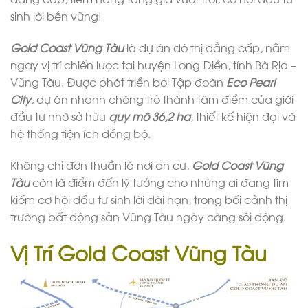
sinh lời bền vững!
Gold Coast Vũng Tàu
là dự án đô thị đẳng cấp, nằm
ngay vị trí chiến lược tại huyện Long Điền, tỉnh Bà Rịa –
Vũng Tàu. Được phát triển bởi Tập đoàn
Eco Pearl
City
, dự án nhanh chóng trở thành tâm điểm của giới
đầu tư nhờ sở hữu
quy mô 36,2 ha
, thiết kế hiện đại và
hệ thống tiện ích đồng bộ.
Không chỉ đơn thuần là nơi an cư,
Gold Coast Vũng
Tàu
còn là điểm đến lý tưởng cho những ai đang tìm
kiếm cơ hội đầu tư sinh lời dài hạn, trong bối cảnh thị
trường bất động sản Vũng Tàu ngày càng sôi động.
Vị Trí
Gold Coast Vũng Tàu