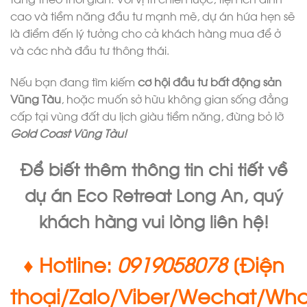
cao và tiềm năng đầu tư mạnh mẽ, dự án hứa hẹn sẽ
là điểm đến lý tưởng cho cả khách hàng mua để ở
và các nhà đầu tư thông thái.
Nếu bạn đang tìm kiếm
cơ hội đầu tư bất động sản
Vũng Tàu
, hoặc muốn sở hữu không gian sống đẳng
cấp tại vùng đất du lịch giàu tiềm năng, đừng bỏ lỡ
Gold Coast Vũng Tàu!
Để biết thêm thông tin chi tiết về
dự án
Eco Retreat Long An
, quý
khách hàng vui lòng liên hệ!
♦ Hotline:
0919058078
[Điện
thoại/Zalo/Viber/Wechat/Wha