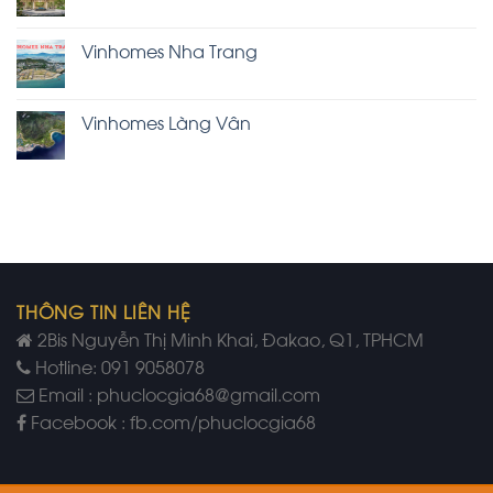
Vinhomes Nha Trang
Vinhomes Làng Vân
THÔNG TIN LIÊN HỆ
2Bis Nguyễn Thị Minh Khai, Đakao, Q1, TPHCM
Hotline: 091 9058078
Email : phuclocgia68@gmail.com
Facebook : fb.com/phuclocgia68