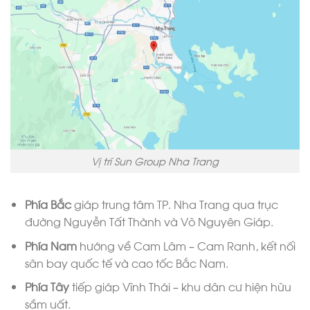
Vị trí Sun Group Nha Trang
Phía Bắc
giáp trung tâm TP. Nha Trang qua trục
đường Nguyễn Tất Thành và Võ Nguyên Giáp.
Phía Nam
hướng về Cam Lâm – Cam Ranh, kết nối
sân bay quốc tế và cao tốc Bắc Nam.
Phía Tây
tiếp giáp Vĩnh Thái – khu dân cư hiện hữu
sầm uất.