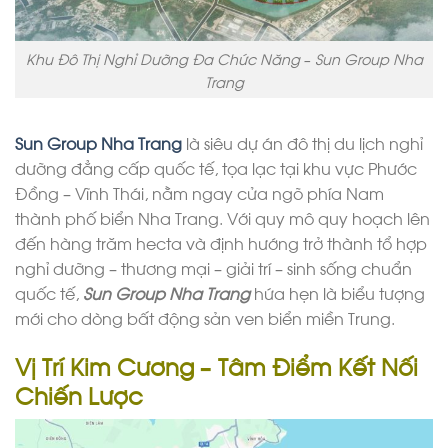
Khu Đô Thị Nghỉ Dưỡng Đa Chức Năng – Sun Group Nha
Trang
Sun Group Nha Trang
là siêu dự án đô thị du lịch nghỉ
dưỡng đẳng cấp quốc tế, tọa lạc tại khu vực Phước
Đồng – Vĩnh Thái, nằm ngay cửa ngõ phía Nam
thành phố biển Nha Trang. Với quy mô quy hoạch lên
đến hàng trăm hecta và định hướng trở thành tổ hợp
nghỉ dưỡng – thương mại – giải trí – sinh sống chuẩn
quốc tế,
Sun Group Nha Trang
hứa hẹn là biểu tượng
mới cho dòng bất động sản ven biển miền Trung.
Vị Trí Kim Cương – Tâm Điểm Kết Nối
Chiến Lược