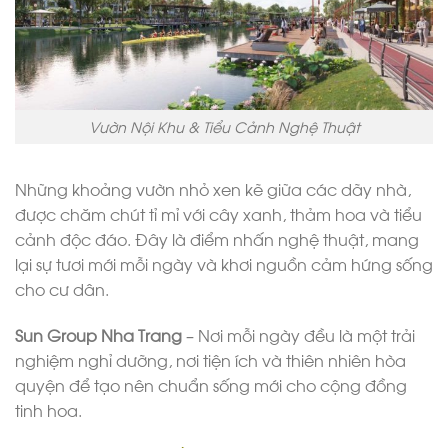
Vườn Nội Khu & Tiểu Cảnh Nghệ Thuật
Những khoảng vườn nhỏ xen kẽ giữa các dãy nhà,
được chăm chút tỉ mỉ với cây xanh, thảm hoa và tiểu
cảnh độc đáo. Đây là điểm nhấn nghệ thuật, mang
lại sự tươi mới mỗi ngày và khơi nguồn cảm hứng sống
cho cư dân.
Sun Group Nha Trang
– Nơi mỗi ngày đều là một trải
nghiệm nghỉ dưỡng, nơi tiện ích và thiên nhiên hòa
quyện để tạo nên chuẩn sống mới cho cộng đồng
tinh hoa.