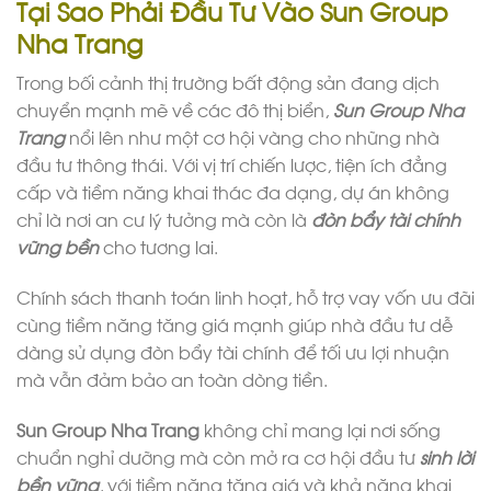
Tại Sao Phải Đầu Tư Vào Sun Group
Nha Trang
Trong bối cảnh thị trường bất động sản đang dịch
chuyển mạnh mẽ về các đô thị biển,
Sun Group Nha
Trang
nổi lên như một cơ hội vàng cho những nhà
đầu tư thông thái. Với vị trí chiến lược, tiện ích đẳng
cấp và tiềm năng khai thác đa dạng, dự án không
chỉ là nơi an cư lý tưởng mà còn là
đòn bẩy tài chính
vững bền
cho tương lai.
Chính sách thanh toán linh hoạt, hỗ trợ vay vốn ưu đãi
cùng tiềm năng tăng giá mạnh giúp nhà đầu tư dễ
dàng sử dụng đòn bẩy tài chính để tối ưu lợi nhuận
mà vẫn đảm bảo an toàn dòng tiền.
Sun Group Nha Trang
không chỉ mang lại nơi sống
chuẩn nghỉ dưỡng mà còn mở ra cơ hội đầu tư
sinh lời
bền vững
, với tiềm năng tăng giá và khả năng khai