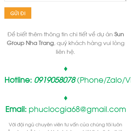
Để biết thêm thông tin chi tiết về dự án
Sun
Group Nha Trang
, quý khách hàng vui lòng
liên hệ.
♦
Hotline:
0919058078
(Phone/Zalo/
♦
Email:
phuclocgia68@gmail.com
Với đội ngũ chuyên viên tư vấn của chúng tôi luôn