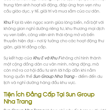
trung tâm sinh hoạt sôi động, đáp ứng trọn vẹn nhu
cầu giáo dục, y tế, giải trí và mua sắm của cư dân.
Khu F
lại là viên ngọc xanh giữa lòng biển, nổi bật với
không gian nghỉ dưỡng riêng tư, khu thương mại dịch
vụ ven biển, công viên sinh thái rộng mở và bến
thuyền hiện đại – nơi lý tưởng cho các hoạt động thư
giãn, giải trí đẳng cấp.
Sự kết hợp của
Khu E và Khu F
không chỉ hình thành
một cộng đồng dân cư văn minh, năng động, mà
còn mở ra cơ hội đầu tư sinh lời hấp dẫn khi nằm
trong quần thể
Sun Group Nha Trang
– điểm đến du
lịch và nghỉ dưỡng hàng đầu khu vực.
Tiện Ích Đẳng Cấp Tại Sun Group
Nha Trang