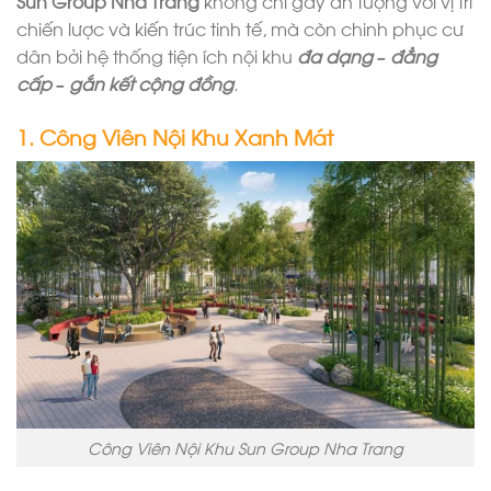
Sun Group Nha Trang
không chỉ gây ấn tượng với vị trí
chiến lược và kiến trúc tinh tế, mà còn chinh phục cư
dân bởi hệ thống tiện ích nội khu
đa dạng – đẳng
cấp – gắn kết cộng đồng
.
1. Công Viên Nội Khu Xanh Mát
Công Viên Nội Khu Sun Group Nha Trang