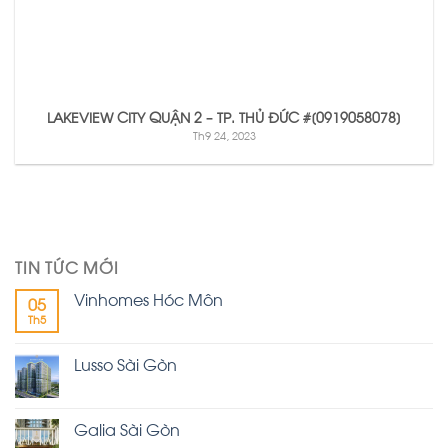
LAKEVIEW CITY QUẬN 2 – TP. THỦ ĐỨC #[0919058078]
Th9 24, 2023
TIN TỨC MỚI
Vinhomes Hóc Môn
05
Th5
Lusso Sài Gòn
Galia Sài Gòn