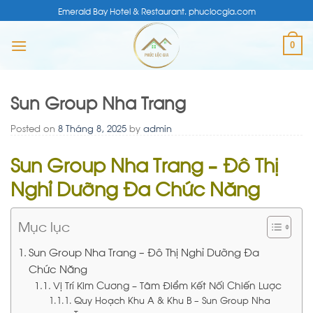
Skip
Emerald Bay Hotel & Restaurant. phuclocgia.com
to
content
0
Sun Group Nha Trang
Posted on
8 Tháng 8, 2025
by
admin
Sun Group Nha Trang – Đô Thị
Nghỉ Dưỡng Đa Chức Năng
Mục lục
Sun Group Nha Trang – Đô Thị Nghỉ Dưỡng Đa
Chức Năng
Vị Trí Kim Cương – Tâm Điểm Kết Nối Chiến Lược
Quy Hoạch Khu A & Khu B – Sun Group Nha