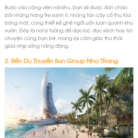
Bước vào công viên nội khu, bạn sẽ được đón chào
bởi những hàng tre xanh rì, những tán cây cổ thụ tỏa
bóng mát, cùng thiết kế ghế ngồi uốn lượn quanh khu
vườn. Đây là nơi lý tưởng để dạo bộ, đọc sách hay trò
chuyện cùng bạn bè, mang lại cảm giác thư thái
giữa nhịp sống năng động.
2. Bến Du Thuyền Sun Group Nha TRang