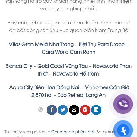
sẵn sàng hỗ trợ quý khách hàng nhiệt tình, thân thiện
và chuyên nghiệp nhất.
Hãy cùng phuclocgia.com tham khảo thêm các dự
án bất động sản khu vực quen biển Nam Trung Bộ
Villas Gran Meliá Nha Trang
–
Biệt Thự Para Draco –
Cara World Cam Ranh
Blanca City
–
Gold C
o
ast Vũng
Tàu
–
Novaworld Phan
Thiết
–
Novaworld Hồ Tràm
Aqua City Biên Hòa Đồng Nai
–
Vinhomes Cần Giờ
2.870 ha
–
Eco Retreat Long An
This entry was posted in
Chưa được phân loại
. Bookmark the