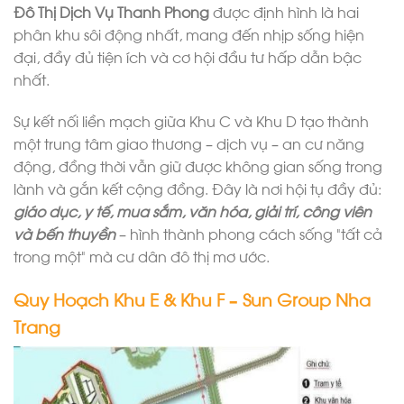
Đô Thị Dịch Vụ Thanh Phong
được định hình là hai
phân khu sôi động nhất, mang đến nhịp sống hiện
đại, đầy đủ tiện ích và cơ hội đầu tư hấp dẫn bậc
nhất.
Sự kết nối liền mạch giữa Khu C và Khu D tạo thành
một trung tâm giao thương – dịch vụ – an cư năng
động, đồng thời vẫn giữ được không gian sống trong
lành và gắn kết cộng đồng. Đây là nơi hội tụ đầy đủ:
giáo dục, y tế, mua sắm, văn hóa, giải trí, công viên
và bến thuyền
– hình thành phong cách sống “tất cả
trong một” mà cư dân đô thị mơ ước.
Quy Hoạch Khu E & Khu F – Sun Group Nha
Trang