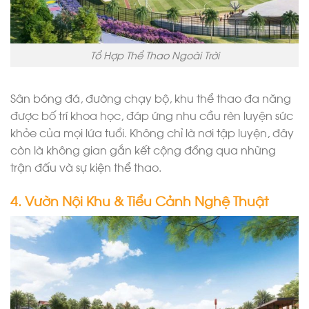
Tổ Hợp Thể Thao Ngoài Trời
Sân bóng đá, đường chạy bộ, khu thể thao đa năng
được bố trí khoa học, đáp ứng nhu cầu rèn luyện sức
khỏe của mọi lứa tuổi. Không chỉ là nơi tập luyện, đây
còn là không gian gắn kết cộng đồng qua những
trận đấu và sự kiện thể thao.
4. Vườn Nội Khu & Tiểu Cảnh Nghệ Thuật