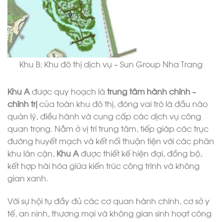
Khu B: Khu đô thị dịch vụ – Sun Group Nha Trang
Khu A
được quy hoạch là
trung tâm hành chính –
chính trị
của toàn khu đô thị, đóng vai trò là đầu não
quản lý, điều hành và cung cấp các dịch vụ công
quan trọng. Nằm ở vị trí trung tâm, tiếp giáp các trục
đường huyết mạch và kết nối thuận tiện với các phân
khu lân cận,
Khu A
được thiết kế hiện đại, đồng bộ,
kết hợp hài hòa giữa kiến trúc công trình và không
gian xanh.
Với sự hội tụ đầy đủ các cơ quan hành chính, cơ sở y
tế, an ninh, thương mại và không gian sinh hoạt công