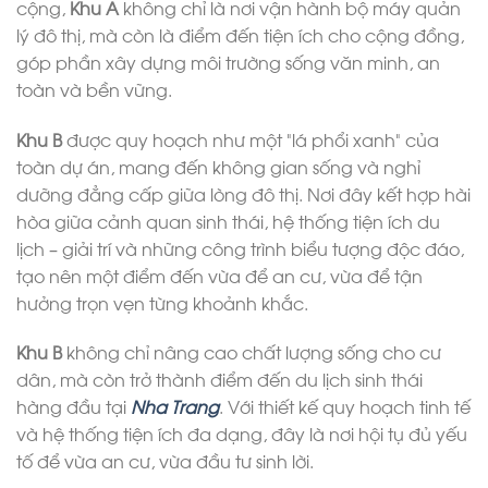
cộng,
Khu A
không chỉ là nơi vận hành bộ máy quản
lý đô thị, mà còn là điểm đến tiện ích cho cộng đồng,
góp phần xây dựng môi trường sống văn minh, an
toàn và bền vững.
Khu B
được quy hoạch như một “lá phổi xanh” của
toàn dự án, mang đến không gian sống và nghỉ
dưỡng đẳng cấp giữa lòng đô thị. Nơi đây kết hợp hài
hòa giữa cảnh quan sinh thái, hệ thống tiện ích du
lịch – giải trí và những công trình biểu tượng độc đáo,
tạo nên một điểm đến vừa để an cư, vừa để tận
hưởng trọn vẹn từng khoảnh khắc.
Khu B
không chỉ nâng cao chất lượng sống cho cư
dân, mà còn trở thành điểm đến du lịch sinh thái
hàng đầu tại
Nha Trang
. Với thiết kế quy hoạch tinh tế
và hệ thống tiện ích đa dạng, đây là nơi hội tụ đủ yếu
tố để vừa an cư, vừa đầu tư sinh lời.